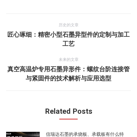
文
历史的文章
章
匠心琢细：精密小型石墨异型件的定制与加工
历
工艺
导
史
的
航
未来的文章
文
真空高温炉专用石墨异形件：螺纹台阶连接管
章：
未
与紧固件的技术解析与应用选型
来
的
文
章：
Related Posts
信瑞达石墨的承烧板、承载板有什么特