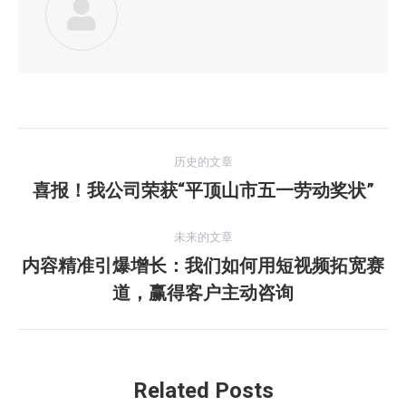
文
历史的文章
章
喜报！我公司荣获“平顶山市五一劳动奖状”
历
史
导
的
未来的文章
航
文
内容精准引爆增长：我们如何用短视频拓宽赛
未
章：
道，赢得客户主动咨询
来
的
文
章：
Related Posts