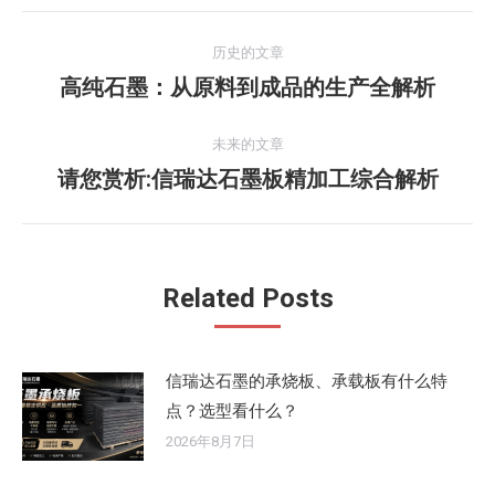
文
历史的文章
章
高纯石墨：从原料到成品的生产全解析
历
史
导
的
未来的文章
航
文
请您赏析:信瑞达石墨板精加工综合解析
未
章：
来
的
文
Related Posts
章：
信瑞达石墨的承烧板、承载板有什么特
点？选型看什么？
2026年8月7日