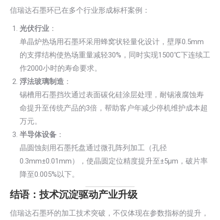
信瑞达石墨环已在多个行业形成标杆案例：
光伏行业
：
单晶炉热场用石墨环采用蜂窝状轻量化设计，壁厚0.5mm
的支撑结构使热场重量减轻30%，同时实现1500℃下连续工
作2000小时的寿命要求。
浮法玻璃制造
：
锡槽用石墨挡坎通过表面碳化硅涂层处理，耐锡液腐蚀寿
命提升至传统产品的3倍，帮助客户年减少停机维护成本超
万元。
半导体设备
：
晶圆蚀刻用石墨托盘通过微孔阵列加工（孔径
0.3mm±0.01mm），使晶圆定位精度提升至±5μm，破片率
降至0.005%以下。
结语：技术沉淀驱动产业升级
信瑞达石墨环的加工技术突破，不仅体现在参数指标的提升，