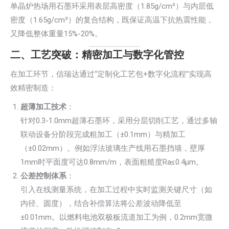
单晶炉热场用石墨环采用表层高密度（1.85g/cm³）与内层低
密度（1.65g/cm³）的复合结构，既保证高温下抗热震性能，
又降低整体重量15%-20%。
二、工艺突破：精密加工与数字化管控
在加工环节，信瑞达通过“定制化工艺包+数字化流程”实现高
效精密制造：
超薄加工技术
：
针对0.3-1.0mm超薄石墨环，采用分层切削工艺，通过多轴
联动设备分阶段完成粗加工（±0.1mm）与精加工
（±0.02mm）。例如浮法玻璃生产线用石墨挡墙，壁厚
1mm时平面度可达0.8mm/m，表面粗糙度Ra≤0.4μm。
公差控制体系
：
引入在线测量系统，在加工过程中实时监测关键尺寸（如
内径、圆度），结合补偿算法将公差波动降低至
±0.01mm。以燃料电池双极板流道加工为例，0.2mm宽微