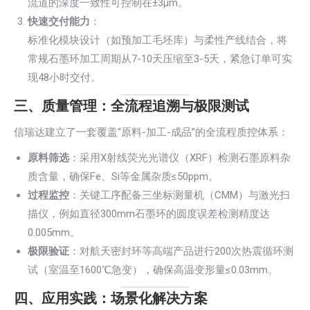
流道的深度一致性可控制在±3μm。
快速交付能力
：
标准化模块设计（如预加工毛坯库）与柔性产线结合，将
常规石墨环加工周期从7-10天压缩至3-5天，紧急订单可实
现48小时交付。
三、质量管理：全流程追溯与极限测试
信瑞达建立了一套覆盖“原料-加工-成品”的全流程质控体系：
原料筛选
：采用X射线荧光光谱仪（XRF）检测石墨原料杂
质含量，确保Fe、Si等金属杂质≤50ppm。
过程监控
：关键工序配备三坐标测量机（CMM）与激光扫
描仪，例如直径300mm石墨环的圆度误差检测精度达
0.005mm。
极限验证
：对航天密封环等高端产品进行200次热震循环测
试（室温至1600℃急变），确保高温变形量≤0.03mm。
四、应用实践：场景化解决方案