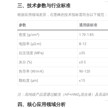
三、技术参数与行业标准
根据应用领域差异，石墨棒的技术指标需符合以下规范：
参数
通用级标准
密度 (g/cm³)
1.70-1.85
电阻率 (μΩ·m)
8-12
抗压强度 (MPa)
≥35
灰分 (%)
≤0.5
热导率 (W/m·K)
90-120
颗粒度 (μm)
≤15
注：高纯级产品需通过酸洗（HF+HNO₃混合液）及高温纯
四、核心应用领域分析