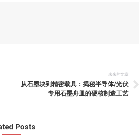
未来的文章
从石墨块到精密载具：揭秘半导体/光伏
未
专用石墨舟皿的硬核制造工艺
来
的
文
章：
ated Posts