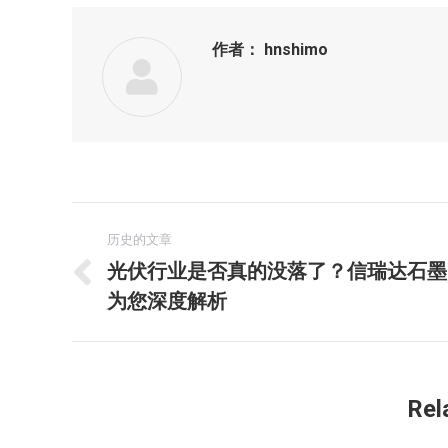
作者：
hnshimo
文
历史的文章
章
光伏行业是否真的没落了？信瑞达石墨
历
为您深度解析
导
史
的
航
文
章：
Rel