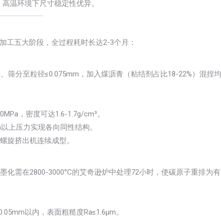
向），高温环境下尺寸稳定性优异。
加工五大阶段，全过程耗时长达2-3个月：
筛分至粒径≤0.075mm，加入煤沥青（粘结剂占比18-22%）混捏
Pa，密度可达1.6-1.7g/cm³。
Pa以上压力实现各向同性结构。
过螺旋挤出机连续成型。
石墨化需在2800-3000°C的艾奇逊炉中处理72小时，使碳原子重排为有
5mm以内，表面粗糙度Ra≤1.6μm。