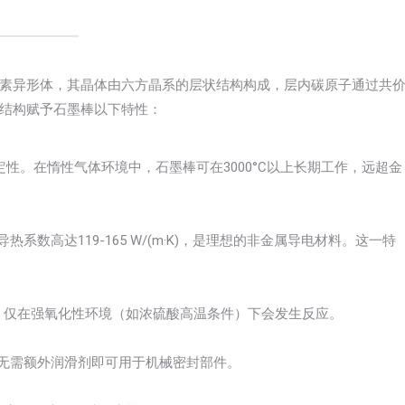
素异形体，其晶体由六方晶系的层状结构构成，层内碳原子通过共
结构赋予石墨棒以下特性：
定性。在惰性气体环境中，石墨棒可在3000°C以上长期工作，远超金
系数高达119-165 W/(m·K)，是理想的非金属导电材料。这一特
，仅在强氧化性环境（如浓硫酸高温条件）下会发生反应。
1，无需额外润滑剂即可用于机械密封部件。