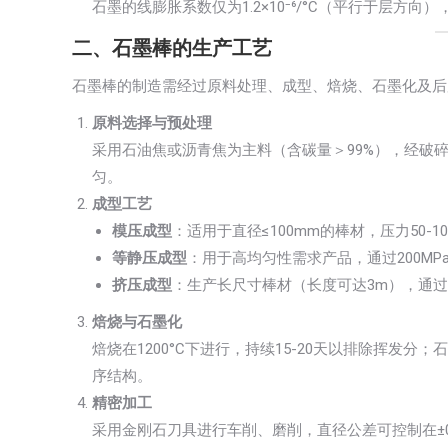
石墨的线膨胀系数仅为1.2×10⁻⁶/°C（平行于层方
二、石墨棒的生产工艺
石墨棒的制造需经过原料处理、成型、焙烧、石墨化及后
原料选择与预处理
采用石油焦或沥青焦为主料（含碳量＞99%），经破碎、
匀。
成型工艺
模压成型
：适用于直径≤100mm的棒材，压力50-100M
等静压成型
：用于高均匀性需求产品，通过200M
挤压成型
：生产长尺寸棒材（长度可达3m），通
焙烧与石墨化
焙烧在1200°C下进行，持续15-20天以排除挥发分；
序结构。
精密加工
采用金刚石刀具进行车削、磨削，直径公差可控制在±0.0