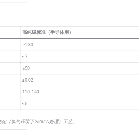
高纯级标准（半导体用）
≥1.80
≤7
≥50
≤0.02
110-140
≤5
化（氯气环境下2500°C处理）工艺。