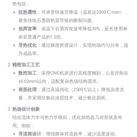
势包括：
抗热震性
：可承受快速升降温（温差达2000℃/min），
避免传统石墨因热震导致的断裂问题。
低挥发率
：高温下石墨挥发速率降低30%，延长使用寿
命至普通产品的1.5倍。
导热优化
：通过梯度密度设计，实现热场均匀分布，提
升成晶率。
精密加工工艺
数控加工
：采用CNC机床进行高精度雕刻，公差控制在
±0.02mm以内，适配复杂热场结构需求。
表面处理
：通过高温纯化（2500℃以上）降低杂质含
量，并采用抗氧化涂层技术，减少氧化损耗。
热场设计创新
结合流体力学与热力学模拟，优化加热器几何形状及布
局。例如：
导流筒设计
：增强熔体对流效率，减少温度波动。