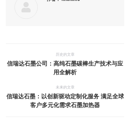
文
历史的文章
章
信瑞达石墨公司：高纯石墨碳棒生产技术与应
历
用全解析
导
史
的
航
未来的文章
文
信瑞达石墨：以创新驱动定制化服务 满足全球
章：
未
客户多元化需求石墨加热器
来
的
文