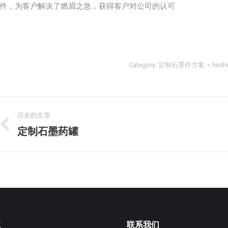
件，为客户解决了燃眉之急，获得客户对公司的认可.
Category:
定制石墨件方案
hnsh
项
历史的文章
目
定制石墨药罐
上
一
导
个
航
项
目：
航
联系我们