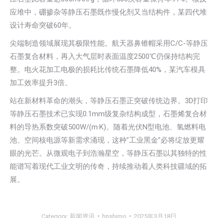
应堆中，硼掺杂等静压石墨既作慢化剂又当结构件，某四代堆
设计寿命突破60年。
尖端制造领域展现其极限性能。航天器鼻锥帽采用C/C-等静压
石墨复合材料，再入大气层时表面温度2500℃仍保持结构完
整。电火花加工电极的损耗比传统石墨降低40%，某汽车模具
加工效率提升3倍。
站在新材料革命的潮头，等静压石墨正突破传统边界。3D打印
等静压石墨技术已实现0.1mm级复杂结构成型，石墨烯复合材
料的导热系数突破500W/(m·K)。随着光伏N型电池、氢燃料电
池、空间核电源等新需求涌现，这种"工业黑金"必将绽放更耀
眼的光芒。从微观电子到浩瀚星空，等静压石墨以其独特的性
能谱写着现代工业文明的传奇，持续推动着人类科技疆域的拓
展。
Category:
新闻资讯
hnshimo
2025年3月18日