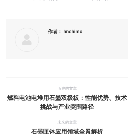
作者：
hnshimo
文
历史的文章
章
燃料电池电堆用石墨双极板：性能优势、技术
历
挑战与产业突围路径
导
史
的
航
未来的文章
文
石墨匣钵应用领域全景解析
未
章：