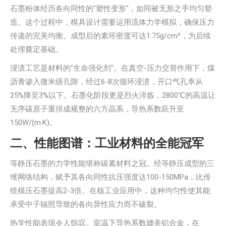
石墨粉体经历各向同性的"塑性变形"，如同被无形之手均匀塑
造。这个过程中，模具设计需要运用流体力学模拟，确保压力
传递的完美均衡。成型后的素坯密度可达1.75g/cm³，为后续
处理奠定基础。
浸渍工艺是材料的"生命强化剂"。在真空-压力交替作用下，煤
沥青渗入微米级孔隙，经过6-8次循环浸渍，开口气孔率从
25%降至3%以下。石墨化阶段更是烈火淬炼，2800℃的高温让
无序碳原子重排成规整的六方晶系，导热系数跃升至
150W/(m·K)。
二、性能图谱：工业材料的全能冠军
等静压石墨的力学性能堪称碳素材料之冠。经等静压成型的三
维网络结构，赋予其各向同性抗压强度达100-150MPa，比传
统模压石墨提高2-3倍。在核工业应用中，这种均匀性使其能
承受中子辐照导致的各向异性应力而不破裂。
热学性能表现令人惊叹。室温下导热系数媲美铝合金，在