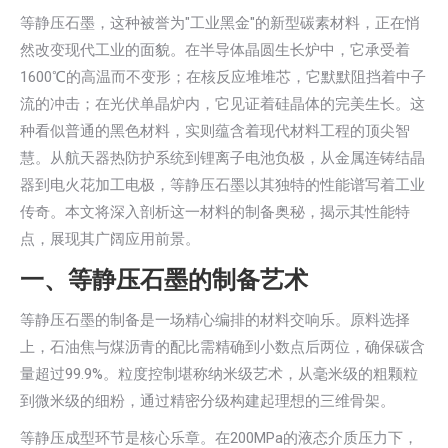
等静压石墨，这种被誉为"工业黑金"的新型碳素材料，正在悄
然改变现代工业的面貌。在半导体晶圆生长炉中，它承受着
1600℃的高温而不变形；在核反应堆堆芯，它默默阻挡着中子
流的冲击；在光伏单晶炉内，它见证着硅晶体的完美生长。这
种看似普通的黑色材料，实则蕴含着现代材料工程的顶尖智
慧。从航天器热防护系统到锂离子电池负极，从金属连铸结晶
器到电火花加工电极，等静压石墨以其独特的性能谱写着工业
传奇。本文将深入剖析这一材料的制备奥秘，揭示其性能特
点，展现其广阔应用前景。
一、等静压石墨的制备艺术
等静压石墨的制备是一场精心编排的材料交响乐。原料选择
上，石油焦与煤沥青的配比需精确到小数点后两位，确保碳含
量超过99.9%。粒度控制堪称纳米级艺术，从毫米级的粗颗粒
到微米级的细粉，通过精密分级构建起理想的三维骨架。
等静压成型环节是核心乐章。在200MPa的液态介质压力下，