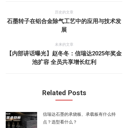
文
历史的文章
章
石墨转子在铝合金除气工艺中的应用与技术发
历
展
导
史
的
航
未来的文章
文
【内部讲话曝光】赵冬冬：信瑞达2025年奖金
章：
未
池扩容 全员共享增长红利
来
的
文
章：
Related Posts
信瑞达石墨的承烧板、承载板有什么特
点？选型看什么？