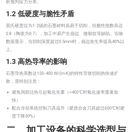
析预判应力分布。
1.2 低硬度与脆性矛盾
莫氏硬度仅为1-2级的石墨材料虽易于切削，但脆性指数高达
0.8（陶瓷为0.7），加工中易产生崩边、微裂纹等缺陷。实验
数据显示，当切削深度超过0.5mm时，崩边发生率提高40%以
上。
1.3 高热导率的影响
石墨导热系数达150-400 W/(m·K)的特性导致切削热快速扩
散，需特别注意：
避免局部过热引起氧化失重（>400℃时氧化速率显著加
快）
配合冷却系统控制刀具温升（硬质合金刀具超过600℃时硬
度下降30%）
二、加工设备的科学选型与