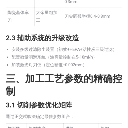
0.3mm
陶瓷基体车
大余量粗加
刀尖圆弧半径0.4-0.8mm
刀
工
2.3 辅助系统的升级改造
安装多级过滤除尘装置（初效+HEPA+活性炭三级过滤）
配置微量润滑系统（油雾量控制在5-10ml/h）
加装激光对刀仪（定位精度±0.002mm）
三、加工工艺参数的精确控
制
3.1 切削参数优化矩阵
通过正交试验法确定最佳参数组合：