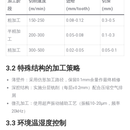
加工阶
切削速度
进给
切深
段
(m/min)
(mm/tooth)
(mm)
粗加工
150-250
0.08-0.12
0.3-0.5
半精加
200-300
0.05-0.08
0.1-0.3
工
精加工
300-500
0.02-0.05
0.05-0.1
3.2 特殊结构的加工策略
薄壁件：采用仿形加工路径，保留0.1mm余量作最终精修
深腔结构：实施分层铣削（每层≤0.2mm）配合压缩空气排
屑
微孔加工：使用超声振动辅助工艺（振幅10-20μm，频率
20kHz）
3.3 环境温湿度控制