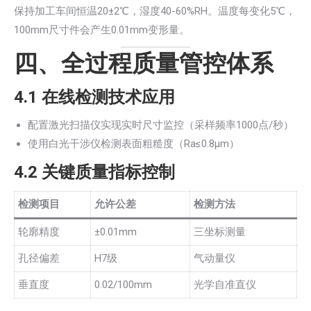
保持加工车间恒温20±2℃，湿度40-60%RH。温度每变化5℃，
100mm尺寸件会产生0.01mm变形量。
四、全过程质量管控体系
4.1 在线检测技术应用
配置激光扫描仪实现实时尺寸监控（采样频率1000点/秒）
使用白光干涉仪检测表面粗糙度（Ra≤0.8μm）
4.2 关键质量指标控制
检测项目
允许公差
检测方法
轮廓精度
±0.01mm
三坐标测量
孔径偏差
H7级
气动量仪
垂直度
0.02/100mm
光学自准直仪