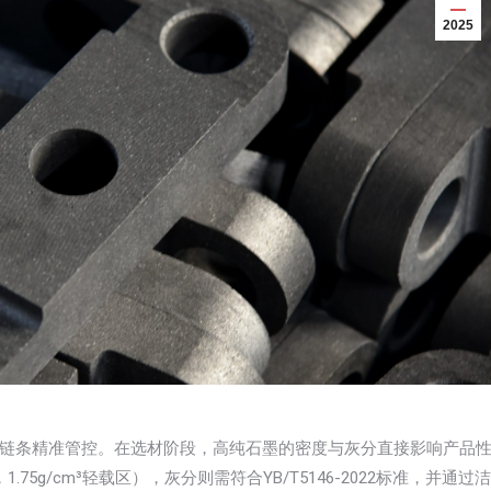
2025
链条精准管控。在选材阶段，高纯石墨的密度与灰分直接影响产品
.75g/cm³轻载区），灰分则需符合YB/T5146-2022标准，并通过洁