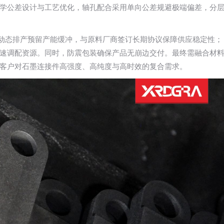
学公差设计与工艺优化，轴孔配合采用单向公差规避极端偏差，分
统动态排产预留产能缓冲，与原料厂商签订长期协议保障供应稳定性；
速调配资源。同时，防震包装确保产品无崩边交付。最终需融合材
客户对石墨连接件高强度、高纯度与高时效的复合需求。