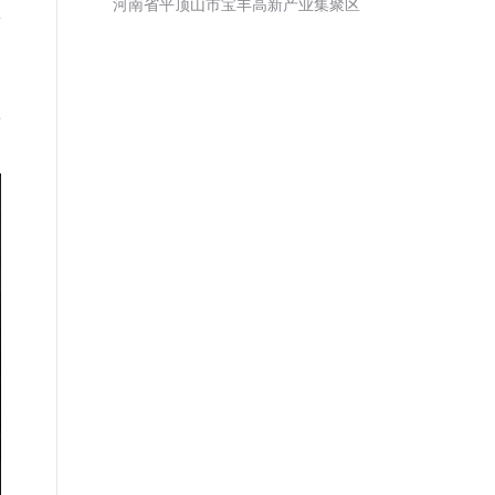
河南省平顶山市宝丰高新产业集聚区
层
料