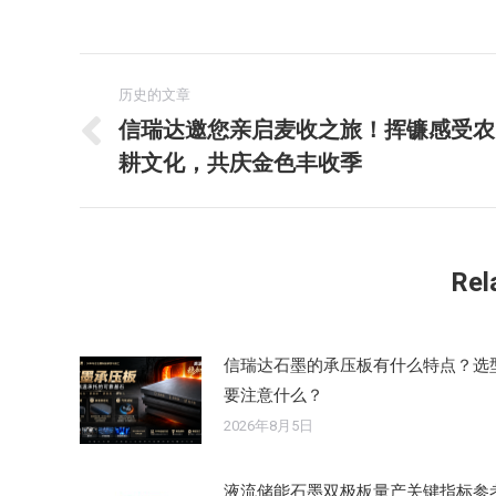
文
历史的文章
章
信瑞达邀您亲启麦收之旅！挥镰感受农
历
耕文化，共庆金色丰收季
导
史
的
航
文
章：
Rel
信瑞达石墨的承压板有什么特点？选
要注意什么？
2026年8月5日
液流储能石墨双极板量产关键指标参