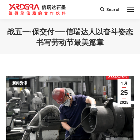
Search
Search:
战五一·保交付——信瑞达人以奋斗姿态
书写劳动节最美篇章
您在这里：
新闻资讯
4 月
25
2025