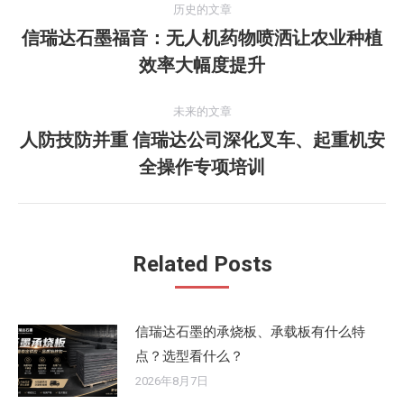
历史的文章
章
信瑞达石墨福音：无人机药物喷洒让农业种植
历
效率大幅度提升
导
史
的
航
未来的文章
文
人防技防并重 信瑞达公司深化叉车、起重机安
章：
未
全操作专项培训
来
的
文
章：
Related Posts
信瑞达石墨的承烧板、承载板有什么特
点？选型看什么？
2026年8月7日