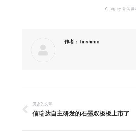
Category:
新闻资
作者：
hnshimo
文
章
历史的文章
信瑞达自主研发的石墨双极板上市了
历
导
史
的
航