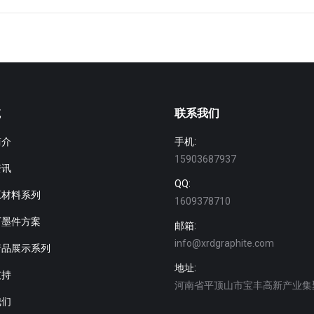
航
联系我们
简介
手机:
15903687937
资讯
QQ:
原材料系列
1609378710
石墨件方案
邮箱:
info@xrdgraphite.com
产品展示系列
地址:
支持
河南省平顶山市宝丰高新产业集
我们