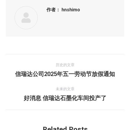
作者：
hnshimo
文
历史的文章
章
信瑞达公司2025年五一劳动节放假通知
历
史
导
的
未来的文章
航
文
好消息 信瑞达石墨化车间投产了
未
章：
来
的
文
Related Posts
章：