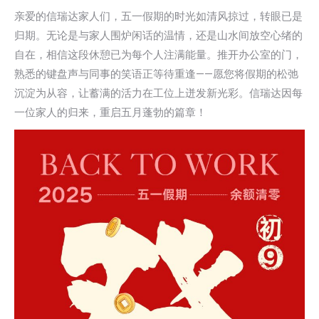
亲爱的信瑞达家人们，五一假期的时光如清风掠过，转眼已是
归期。无论是与家人围炉闲话的温情，还是山水间放空心绪的
自在，相信这段休憩已为每个人注满能量。推开办公室的门，
熟悉的键盘声与同事的笑语正等待重逢——愿您将假期的松弛
沉淀为从容，让蓄满的活力在工位上迸发新光彩。信瑞达因每
一位家人的归来，重启五月蓬勃的篇章！