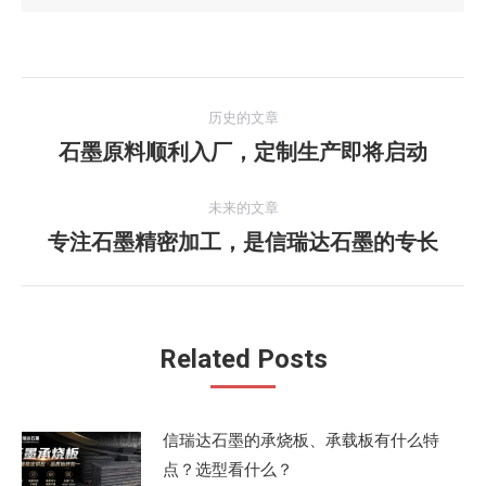
文
历史的文章
章
石墨原料顺利入厂，定制生产即将启动
历
史
导
的
未来的文章
航
文
专注石墨精密加工，是信瑞达石墨的专长
未
章：
来
的
文
Related Posts
章：
信瑞达石墨的承烧板、承载板有什么特
点？选型看什么？