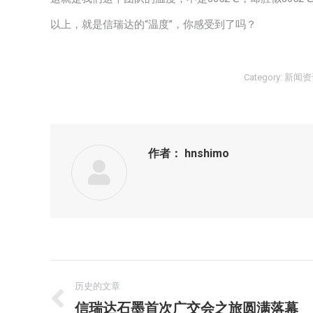
以上，就是信瑞达的“温度”，你感受到了吗？
Category:
新闻资
作者：
hnshimo
文
历史的文章
章
信瑞达石墨首次广交会之旅圆满落幕
历