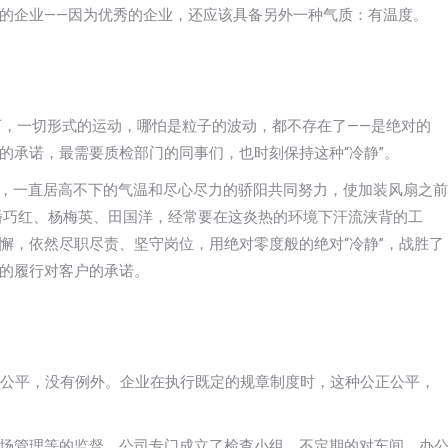
的企业——因为优秀的企业，还应该具备另外一种气质：有温度。
度下，一切形式的运动，哪怕是粒子的波动，都不存在了——是绝对的
户”的承诺，最需要质检部门的同事们，也时刻保持这种“冷静”。
来，一直居高不下的气温和尽心尽力的骄阳共同努力，使加装风扇之前
—潘巧红、杨梅英、田国洋，经常要在这炎热的环境下汗流浃背的工
懈，依然尽职尽责、坚守岗位，用绝对零度般的绝对“冷静”，战胜了
的履行对客户的承诺。
正公平，没有例外。企业在执行既定的规章制度时，这种公正公平，
场管理等的监督，公司专门成立了检查小组，不定期的对车间、办