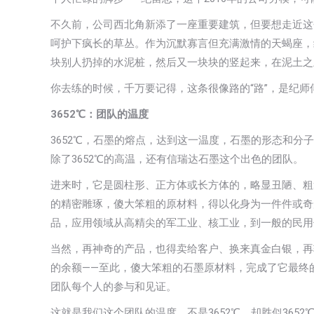
不久前，公司西北角新添了一座重要建筑，但要想走近这
呵护下疯长的草丛。作为沉默寡言但充满激情的天蝎座，
块别人扔掉的水泥桩，然后又一块块的竖起来，在泥土之上
你去练的时候，千万要记得，这条很像路的“路”，是纪
3652
℃：团队的
温度
3652℃，石墨的熔点，达到这一温度，石墨的形态和
除了3652℃的高温，还有信瑞达石墨这个出色的团队。
进来时，它是圆柱形、正方体或长方体的，略显丑陋、粗
的精密雕琢，傻大笨粗的原材料，得以化身为一件件或奇
品，应用领域从高精尖的军工业、核工业，到一般的民用
当然，再神奇的产品，也得卖给客户、换来真金白银，再
的余额——至此，傻大笨粗的石墨原材料，完成了它最终的
团队每个人的参与和见证。
这就是我们这个团队的温度，不是3652℃，却胜似3652℃