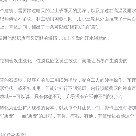
个建筑，需要踏过晴天的尘土或雨天的泥泞，以及穿过在高温及雨
纪师傅话不多说，利主动用闲暇时间，用小三轮从外面拉来了一两
、草丛之间，铺出了一条可以练“梅花桩”的“路”。
师傅用他那炽热而又沉默的激情，加上辛勤的汗水铺就的。
分子结构会发生变化，性质也随之发生改变。而能让石墨产生质变的，
笨的石墨锭，以客户的加工图纸为指导，配合工人的妙手操作、车
形怪状、或不知其用，但能让外行不明觉厉、内行啧啧赞叹的神奇
领域——可以说，只有你想不到，几乎没有它延伸不到的行业。
转化为企业扩大规模的资本，以及每个月让员工们工资卡上准时增
“质变”——而“质变”的过程，有你、有我、有他，有信瑞达石墨这个
的“质变温度”。