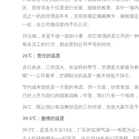
区、宿舍等各个位置进行全面、细致的检查。其中一项内
员之一的总经理赵冬冬，没有按规定佩戴胸卡，被按规定
一起，在公司微信群内予以公示。
20元钱，本是不值一提的小事，但它体现的是公司的一
每名员工的行为，都会受到公司平等的对待。
26℃：
责任的温度
赤日炎炎，三伏流火。在这样的季节，空调是大家最为眷
限”——公司要求，空调制冷的温度一般不得低于26℃。
节约成本固然是一方面的考虑。另一方面，珍惜资源、保
已经上升为我们的国家战略；毕竟，我们只有一个地球，
26℃，既让我们有凉爽舒适的工作环境，也使大家不至
39.5℃：激情的
温度
39.5℃，是某天午后15点，厂区的实测气温——有图
个人忙碌的脚步——纪留忠，这个2016年的公司劳模，