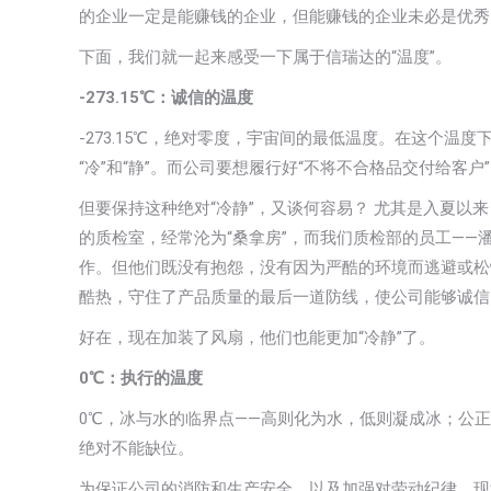
的企业一定是能赚钱的企业，但能赚钱的企业未必是优秀
下面，我们就一起来感受一下属于信瑞达的“温度”。
-273.15℃：诚信
的温度
-273.15℃，绝对零度，宇宙间的最低温度。在这个温
“冷”和“静”。而公司要想履行好“不将不合格品交付给客
但要保持这种绝对“冷静”，又谈何容易？ 尤其是入夏以
的质检室，经常沦为“桑拿房”，而我们质检部的员工—
作。但他们既没有抱怨，没有因为严酷的环境而逃避或松
酷热，守住了产品质量的最后一道防线，使公司能够诚信
好在，现在加装了风扇，他们也能更加“冷静”了。
0℃：执行
的温度
0℃，冰与水的临界点——高则化为水，低则凝成冰；公
绝对不能缺位。
为保证公司的消防和生产安全，以及加强对劳动纪律、现