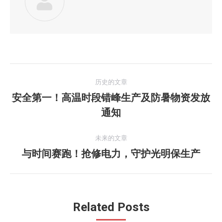
文
历史的文章
章
安全第一！高温时段错峰生产及防暑物资发放
历
通知
导
史
的
航
未来的文章
文
与时间赛跑！抢修电力，守护光明保生产
未
章：
来
的
文
Related Posts
章：