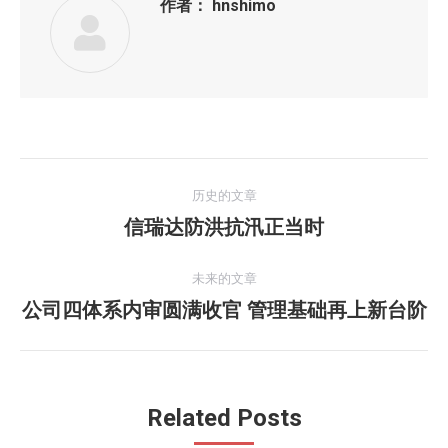
作者：
hnshimo
文
历史的文章
章
信瑞达防洪抗汛正当时
历
史
导
的
未来的文章
航
文
公司四体系内审圆满收官 管理基础再上新台阶
未
章：
来
的
文
Related Posts
章：