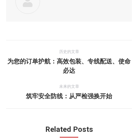
文
历史的文章
章
为您的订单护航：高效包装、专线配送、使命
历
必达
导
史
的
航
未来的文章
文
筑牢安全防线：从严检强换开始
未
章：
来
的
文
Related Posts
章：